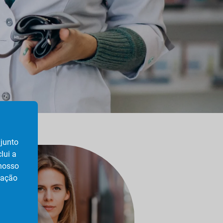
njunto
lui a
 nosso
zação