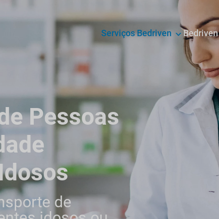
Serviços Bedriven
Bedrive
 de Pessoas
dade
 Idosos
nsporte de
ientes idosos ou