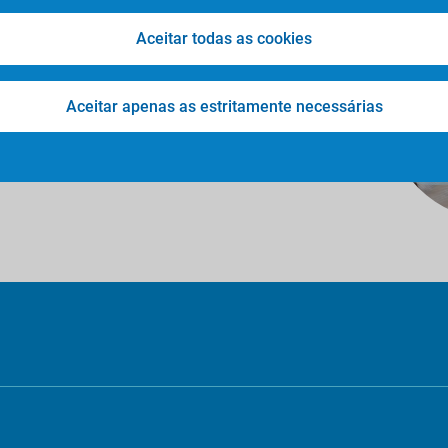
 Aqui enquadram-se o
transporte de
ra serviços de fisioterapia e tratamentos
Aceitar todas as cookies
deslocações para centros de dia, lares e
a além da eficiência e qualidade de
amento mais personalizado e repleto de
Aceitar apenas as estritamente necessárias