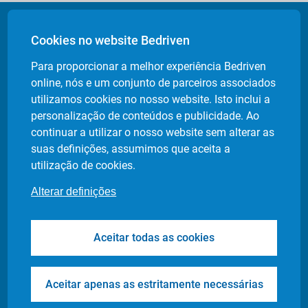
Cookies no website Bedriven
Para proporcionar a melhor experiência Bedriven
Uma app de mobilidade
online, nós e um conjunto de parceiros associados
utilizamos cookies no nosso website. Isto inclui a
com integração total
personalização de conteúdos e publicidade. Ao
continuar a utilizar o nosso website sem alterar as
suas definições, assumimos que aceita a
utilização de cookies.
API
Alterar definições
Mobile App
Aceitar todas as cookies
Dashboards
Aceitar apenas as estritamente necessárias
Com a nossa API garante os nossos serviços de