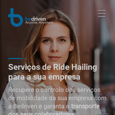
Serviços de Ride Hailing
para a sua empresa
Recupere o controlo dos serviços
de mobilidade da sua empresa com
a Bedriven e garanta o
transporte
dos seus colaboradores.