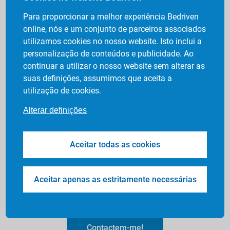
Para proporcionar a melhor experiência Bedriven
online, nós e um conjunto de parceiros associados
utilizamos cookies no nosso website. Isto inclui a
personalização de conteúdos e publicidade. Ao
Transfers
Tours
Idiomas
Conexão
Especializ
continuar a utilizar o nosso website sem alterar as
tecnológ
adas
suas definições, assumimos que aceita a
ica
utilização de cookies.
Alterar definições
Conexão tecnológica
Aceitar todas as cookies
No serviço de transfers e tours Bedriven, pode contar
com APIs, uma App dedicada ao serviço, driver
tracking, geolocalização e reportings de qualidade,
Aceitar apenas as estritamente necessárias
sempre de forma a contribuir para um serviço de
excelência para a sua empresa.
Contactem-me!