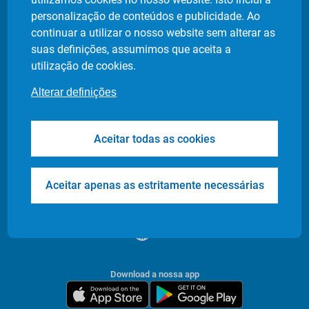
Política de privacidade
personalização de conteúdos e publicidade. Ao
Definição de cookies
continuar a utilizar o nosso website sem alterar as
suas definições, assumimos que aceita a
utilização de cookies.
Produtos
Indústrias
Alterar definições
Flash Delivery
Retalho Alimentar
Corporate
E-commerce
Aceitar todas as cookies
Transfers & Tours
Restaurantes
Health & Care
Farmácias
Events
Entrega de Documentos
Aceitar apenas as estritamente necessárias
/
PT
EN
Download a nossa app