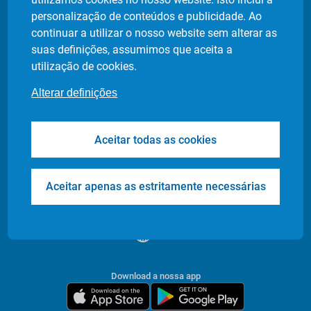
Política de privacidade
personalização de conteúdos e publicidade. Ao
Definição de cookies
continuar a utilizar o nosso website sem alterar as
suas definições, assumimos que aceita a
utilização de cookies.
Produtos
Indústrias
Alterar definições
Flash Delivery
Retalho Alimentar
Corporate
E-commerce
Aceitar todas as cookies
Transfers & Tours
Restaurantes
Health & Care
Farmácias
Events
Entrega de Documentos
Aceitar apenas as estritamente necessárias
/
PT
EN
Download a nossa app