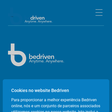
Empresa
Cookies no website Bedriven
Sobre nós
Para proporcionar a melhor experiência Bedriven
Contactos
online, nós e um conjunto de parceiros associados
Livro de Reclamações Electrónico
utilizamos cookies no nosso website. Isto inclui a