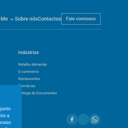
n Me
Sobre nós
Contactos
Fale connosco
Indústrias
Retalho Alimentar
E-commerce
Restaurantes
Farmácias
Entrega de Documentos
njunto
lui a
 nosso