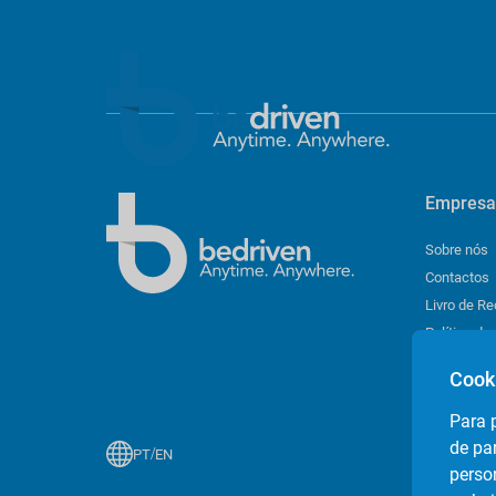
Empresa
Sobre nós
Contactos
Livro de R
Política de
Definição 
Cook
Para 
de pa
/
PT
EN
perso