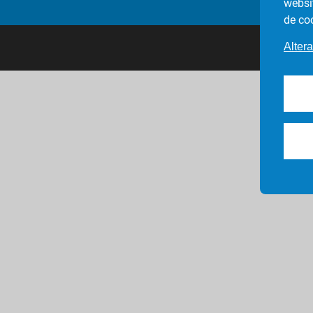
websi
de co
Altera