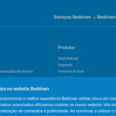
Serviços Bedriven
Bedrive
Produtos
Flash Delivery
Corporate
eclamações Electrónico
Transfers & Tours
 privacidade
Health & Care
de cookies
Events
ies no website Bedriven
proporcionar a melhor experiência Bedriven online, nós e um co
rceiros associados utilizamos cookies no nosso website. Isto inc
Download a nossa app
nalização de conteúdos e publicidade. Ao continuar a utilizar o