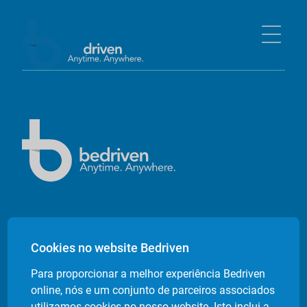
Empresa
Cookies no website Bedriven
Sobre nós
Para proporcionar a melhor experiência Bedriven
Contactos
online, nós e um conjunto de parceiros associados
Livro de Reclamações Electrónico
utilizamos cookies no nosso website. Isto inclui a