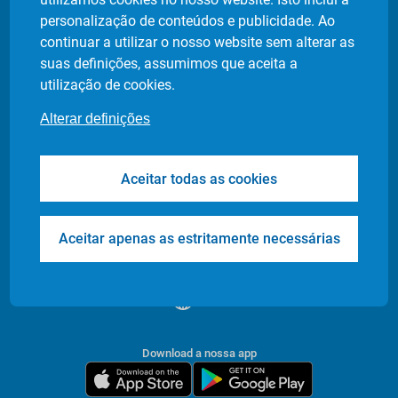
Política de privacidade
personalização de conteúdos e publicidade. Ao
Definição de cookies
continuar a utilizar o nosso website sem alterar as
suas definições, assumimos que aceita a
utilização de cookies.
Produtos
Indústrias
Alterar definições
Flash Delivery
Retalho Alimentar
Corporate
E-commerce
Aceitar todas as cookies
Transfers & Tours
Restaurantes
Health & Care
Farmácias
Events
Entrega de Documentos
Aceitar apenas as estritamente necessárias
/
PT
EN
Download a nossa app