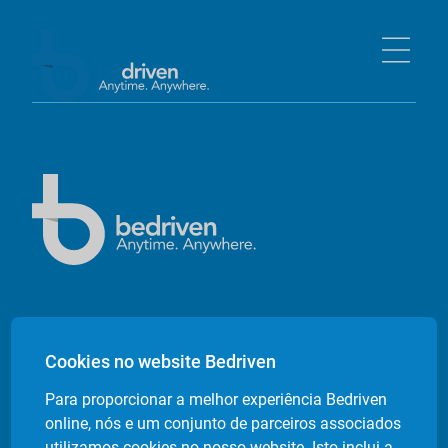
Empresa
Cookies no website Bedriven
Sobre nós
Para proporcionar a melhor experiência Bedriven
Contactos
online, nós e um conjunto de parceiros associados
Livro de Reclamações Electrónico
utilizamos cookies no nosso website. Isto inclui a