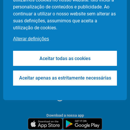
Política de privacidade
personalização de conteúdos e publicidade. Ao
Definição de cookies
continuar a utilizar o nosso website sem alterar as
suas definições, assumimos que aceita a
utilização de cookies.
Produtos
Indústrias
Alterar definições
Flash Delivery
Retalho Alimentar
Corporate
E-commerce
Aceitar todas as cookies
Transfers & Tours
Restaurantes
Health & Care
Farmácias
Events
Entrega de Documentos
Aceitar apenas as estritamente necessárias
/
PT
EN
Download a nossa app