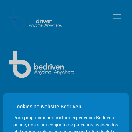
Empresa
Cookies no website Bedriven
Sobre nós
Para proporcionar a melhor experiência Bedriven
Contactos
online, nós e um conjunto de parceiros associados
Livro de Reclamações Electrónico
utilizamos cookies no nosso website. Isto inclui a