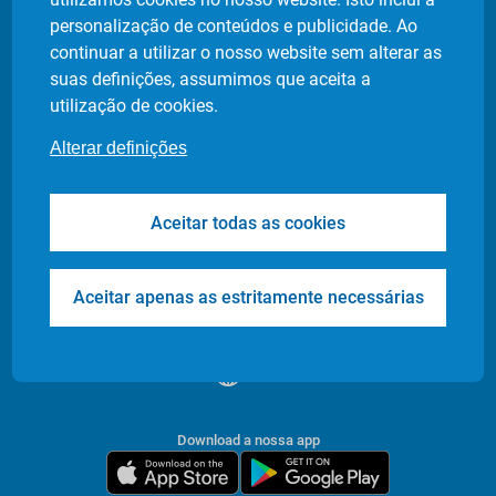
Política de privacidade
personalização de conteúdos e publicidade. Ao
Definição de cookies
continuar a utilizar o nosso website sem alterar as
suas definições, assumimos que aceita a
utilização de cookies.
Produtos
Indústrias
Alterar definições
Flash Delivery
Retalho Alimentar
Corporate
E-commerce
Aceitar todas as cookies
Transfers & Tours
Restaurantes
Health & Care
Farmácias
Events
Entrega de Documentos
Aceitar apenas as estritamente necessárias
/
PT
EN
Download a nossa app