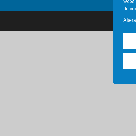
websi
de co
Altera