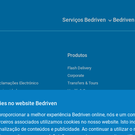
Serviços Bedriven
Bedrive
Produtos
Flash Delivery
Corporate
eclamações Electrónico
Transfers & Tours
 privacidade
Health & Care
de cookies
Events
ies no website Bedriven
proporcionar a melhor experiência Bedriven online, nós e um co
rceiros associados utilizamos cookies no nosso website. Isto inc
Download a nossa app
nalização de conteúdos e publicidade. Ao continuar a utilizar o