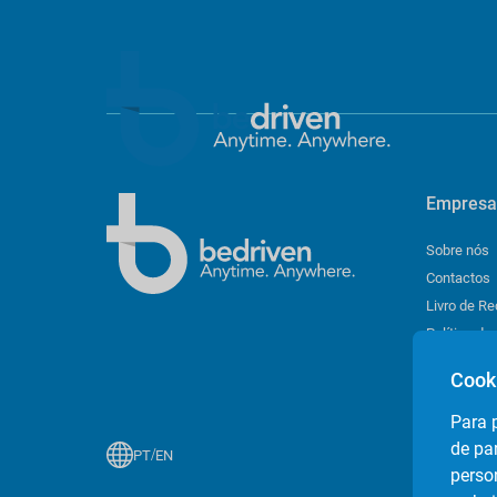
Empresa
Sobre nós
Contactos
Livro de R
Política de
Definição 
Cook
Para 
de pa
/
PT
EN
perso