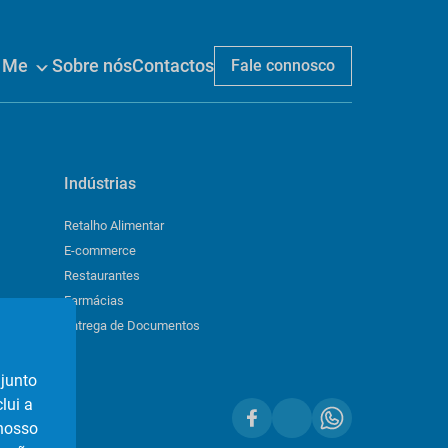
n Me
Sobre nós
Contactos
Fale connosco
Indústrias
Retalho Alimentar
E-commerce
Restaurantes
Farmácias
Entrega de Documentos
njunto
lui a
 nosso