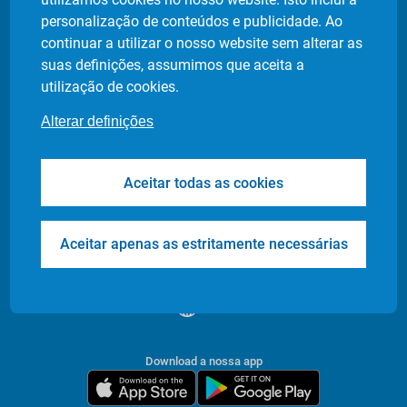
Política de privacidade
personalização de conteúdos e publicidade. Ao
Definição de cookies
continuar a utilizar o nosso website sem alterar as
suas definições, assumimos que aceita a
utilização de cookies.
Produtos
Indústrias
Alterar definições
Flash Delivery
Retalho Alimentar
Corporate
E-commerce
Aceitar todas as cookies
Transfers & Tours
Restaurantes
Health & Care
Farmácias
Events
Entrega de Documentos
Aceitar apenas as estritamente necessárias
/
PT
EN
Download a nossa app