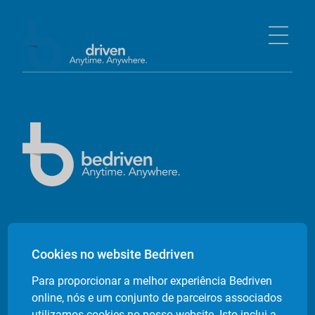
Empresa
Cookies no website Bedriven
Sobre nós
Para proporcionar a melhor experiência Bedriven
Contactos
online, nós e um conjunto de parceiros associados
Livro de Reclamações Electrónico
utilizamos cookies no nosso website. Isto inclui a