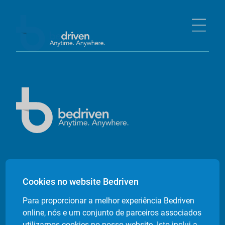
Empresa
Cookies no website Bedriven
Sobre nós
Para proporcionar a melhor experiência Bedriven
Contactos
online, nós e um conjunto de parceiros associados
Livro de Reclamações Electrónico
utilizamos cookies no nosso website. Isto inclui a