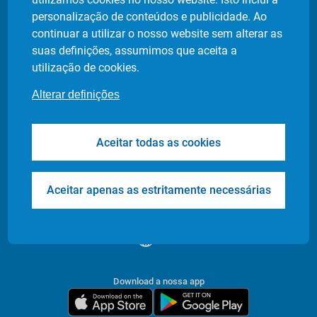
Política de privacidade
personalização de conteúdos e publicidade. Ao
Definição de cookies
continuar a utilizar o nosso website sem alterar as
suas definições, assumimos que aceita a
utilização de cookies.
Produtos
Indústrias
Alterar definições
Flash Delivery
Retalho Alimentar
Corporate
E-commerce
Aceitar todas as cookies
Transfers & Tours
Restaurantes
Health & Care
Farmácias
Events
Entrega de Documentos
Aceitar apenas as estritamente necessárias
/
PT
EN
Download a nossa app