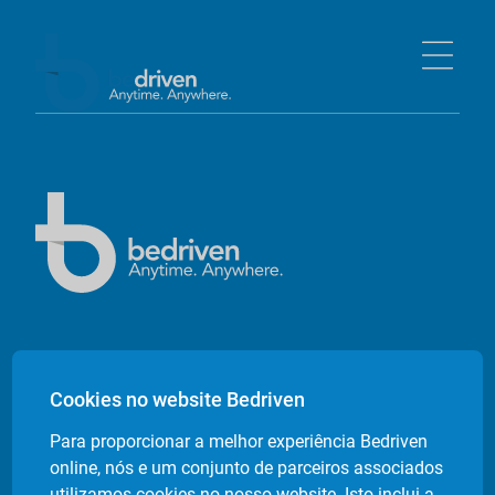
Empresa
Cookies no website Bedriven
Sobre nós
Para proporcionar a melhor experiência Bedriven
Contactos
online, nós e um conjunto de parceiros associados
Livro de Reclamações Electrónico
utilizamos cookies no nosso website. Isto inclui a