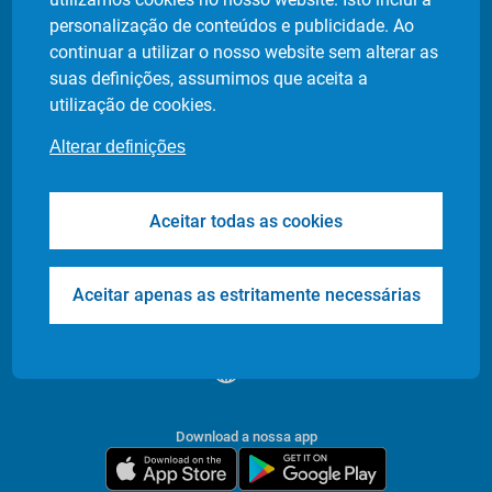
Política de privacidade
personalização de conteúdos e publicidade. Ao
Definição de cookies
continuar a utilizar o nosso website sem alterar as
suas definições, assumimos que aceita a
utilização de cookies.
Produtos
Indústrias
Alterar definições
Flash Delivery
Retalho Alimentar
Corporate
E-commerce
Aceitar todas as cookies
Transfers & Tours
Restaurantes
Health & Care
Farmácias
Events
Entrega de Documentos
Aceitar apenas as estritamente necessárias
/
PT
EN
Download a nossa app