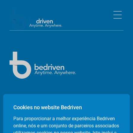
Empresa
Cookies no website Bedriven
Sobre nós
Para proporcionar a melhor experiência Bedriven
Contactos
online, nós e um conjunto de parceiros associados
Livro de Reclamações Electrónico
utilizamos cookies no nosso website. Isto inclui a