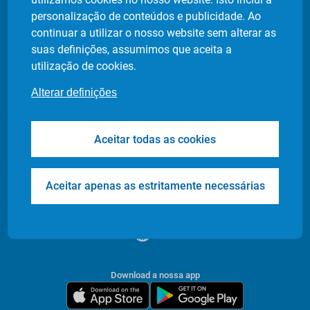
Política de privacidade
personalização de conteúdos e publicidade. Ao
Definição de cookies
continuar a utilizar o nosso website sem alterar as
suas definições, assumimos que aceita a
utilização de cookies.
Produtos
Indústrias
Alterar definições
Flash Delivery
Retalho Alimentar
Corporate
E-commerce
Aceitar todas as cookies
Transfers & Tours
Restaurantes
Health & Care
Farmácias
Events
Entrega de Documentos
Aceitar apenas as estritamente necessárias
/
PT
EN
Download a nossa app