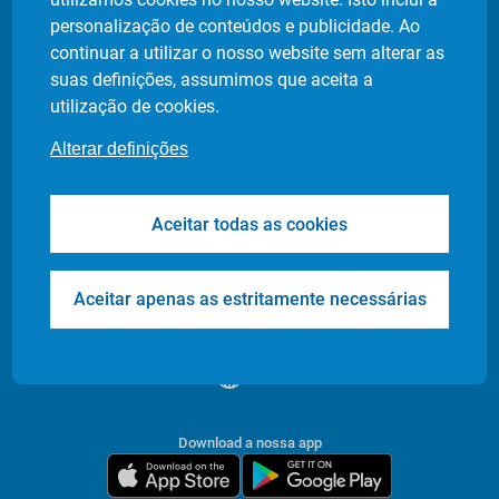
Política de privacidade
personalização de conteúdos e publicidade. Ao
Definição de cookies
continuar a utilizar o nosso website sem alterar as
suas definições, assumimos que aceita a
utilização de cookies.
Produtos
Indústrias
Alterar definições
Flash Delivery
Retalho Alimentar
Corporate
E-commerce
Aceitar todas as cookies
Transfers & Tours
Restaurantes
Health & Care
Farmácias
Events
Entrega de Documentos
Aceitar apenas as estritamente necessárias
/
PT
EN
Download a nossa app