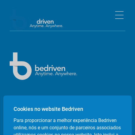
Empresa
Cookies no website Bedriven
Sobre nós
Para proporcionar a melhor experiência Bedriven
Contactos
online, nós e um conjunto de parceiros associados
Livro de Reclamações Electrónico
utilizamos cookies no nosso website. Isto inclui a