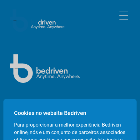
Empresa
Cookies no website Bedriven
Sobre nós
Para proporcionar a melhor experiência Bedriven
Contactos
online, nós e um conjunto de parceiros associados
Livro de Reclamações Electrónico
utilizamos cookies no nosso website. Isto inclui a