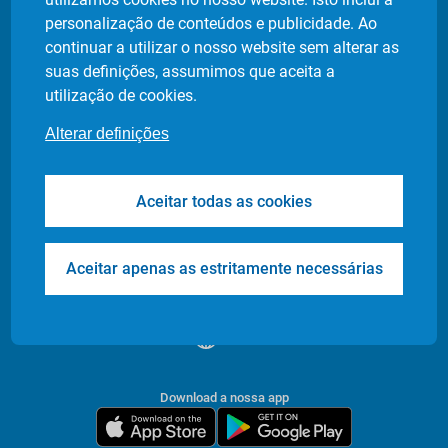
Política de privacidade
personalização de conteúdos e publicidade. Ao
Definição de cookies
continuar a utilizar o nosso website sem alterar as
suas definições, assumimos que aceita a
utilização de cookies.
Produtos
Indústrias
Alterar definições
Flash Delivery
Retalho Alimentar
Corporate
E-commerce
Aceitar todas as cookies
Transfers & Tours
Restaurantes
Health & Care
Farmácias
Events
Entrega de Documentos
Aceitar apenas as estritamente necessárias
/
PT
EN
Download a nossa app